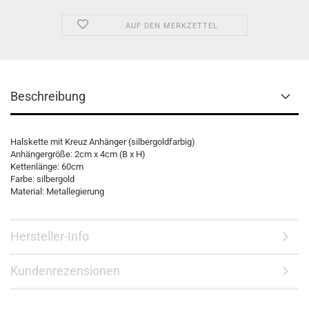
AUF DEN MERKZETTEL
Beschreibung
Halskette mit Kreuz Anhänger (silbergoldfarbig)
Anhängergröße: 2cm x 4cm (B x H)
Kettenlänge: 60cm
Farbe: silbergold
Material: Metallegierung
Hersteller-Info
Kundenrezensionen