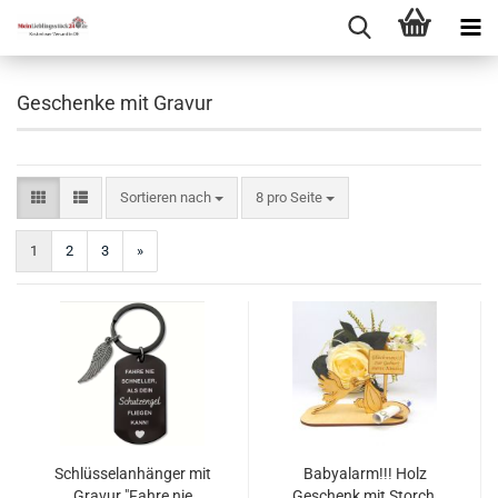
Geschenke mit Gravur
Sortieren nach
pro Seite
Sortieren nach
8 pro Seite
1
2
3
»
Schlüsselanhänger mit
Babyalarm!!! Holz
Gravur "Fahre nie
Geschenk mit Storch,