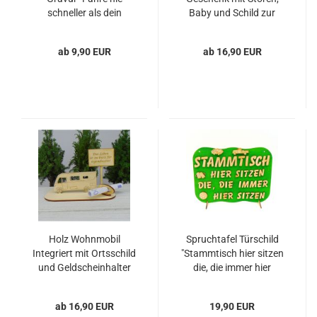
schneller als dein
Baby und Schild zur
Schutzengel fliegen
Geburt Taufe
kann." mit Engelsflügel-
Nachwuchs
ab 9,90 EUR
ab 16,90 EUR
schwarz
Geldgeschenk
Holz Wohnmobil
Spruchtafel Türschild
Integriert mit Ortsschild
"Stammtisch hier sitzen
und Geldscheinhalter
die, die immer hier
sitzen" hell grün
ab 16,90 EUR
19,90 EUR