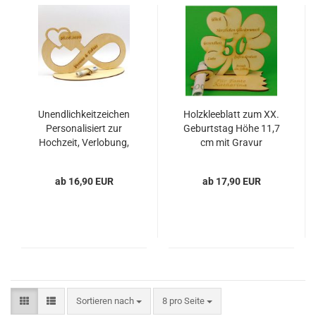
Unendlichkeitzeichen
Holzkleeblatt zum XX.
Personalisiert zur
Geburtstag Höhe 11,7
Hochzeit, Verlobung,
cm mit Gravur
Geldgeschenk
Personalisiert, mit
Glückwünschen
ab 16,90 EUR
ab 17,90 EUR
Tischaufsteller
Sortieren nach
pro Seite
Sortieren nach
8 pro Seite