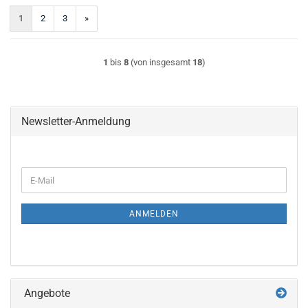
1
2
3
»
1
bis
8
(von insgesamt
18
)
Newsletter-Anmeldung
WEITER
E-
ZUR
Mail
NEWSLETTER-
ANMELDUNG
ANMELDEN
Angebote